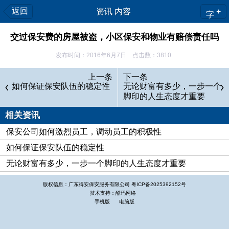
返回
资讯 内容
+
字
交过保安费的房屋被盗，小区保安和物业有赔偿责任吗
发布时间：2016年6月7日 点击数：3810
题记：
上一条
下一条
如何保证保安队伍的稳定性
交过保安费的房屋被盗，经判定，物业公司不负有任何责
无论财富有多少，一步一个
脚印的人生态度才重要
任，房屋主人王女士和许多交过保安费的住户就要问了，小区保
安到底保什么？
相关资讯
向物业公司讨“说法”
保安公司如何激烈员工，调动员工的积极性
王女士的家庭住址是：北京崇文区东花市北里中区四号橙。
如何保证保安队伍的稳定性
王女士日子过得有声有色，算得上“安居乐业”吧，设想到在1998
无论财富有多少，一步一个脚印的人生态度才重要
年10月5日至15日，出差在外的10天间，家被小偷无情地“光
版权信息：广东得安保安服务有限公司
粤ICP备2025392152号
临”了一次，造成了2万元的经济损失。事后，王女士一边等着立
技术支持：酷玛网络
案侦查结果，一边找物业管理公司讨个“说法”。
手机版
电脑版
王女士是这么想的，每年我都按时交保安费，说有保安24