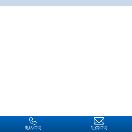
小时巡逻，巡逻为啥呀？不就是要保护小区的治安吗？我家被盗
出了事，物业公司应该负责吧！
可负责小区物业的北京市房地产开发房产管理经营公司也觉
得亏得慌，说收保安费确实不假，但也没说要看管住户的家庭财
产呀！
为此，王女士一纸诉状就将北京市房地产经营总公司房产管
理经营公司告上了法庭。王女士拿出了一个很有说服力的事实：
被盗的发生与被告安装的防盗设备质量低劣有直接关系，因为盗
窃人是将防盗窗的钢筋电焊点掰开，打碎玻璃，从窗户进入室内
实施盗窃，故要求被告赔偿经济损失。被告也有被告的理
由：“你交的是保安费，又不是家庭财产保险费，你家被盗了，
被盗责任应该由犯罪人来负担。再说了，我们收取的保安费只是
维护小区内的公共秩序，不是专门保管家庭财产的。”因此，不
同意原告的诉讼请求。
王女士败诉
法院判决结果出来了。认为原告因家中被盗要求被告赔偿经
电话咨询
短信咨询