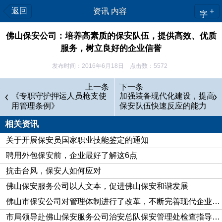
返回
资讯 内容
+
字
佛山保安公司：培养高素质的保安队伍，提供高效、优质
服务，树立良好的企业信誉
发布时间：2016年6月18日 点击数：5572
随着市场经济的进一步深化，各行各业都面临着严峻的考
上一条
下一条
验。企业间竞争不断加强，保安服务业尤显突出。它使我们清醒
《专职守护押运人员枪支使
加强装备现代化建设，提高
用管理条例》
保安队伍快速反应的能力
地认识到：只有培养和建立一支高素质的保安队伍，运用高科技
的管理模式，提供高效、优质的服务，树立良好的企业信誉，才
相关资讯
能使保安公司立于不败之地。我们根据本地实际情况，经过几年
关于开展保安员国家职业技能鉴定的通知
来的经验积累，佛山保安公司摸索出一些行之有效的管理模式。
聘用外包保安前，企业最好了解这6点
健全内部管理运行机制，建立和完善保安市场一体化格局。
抗击台风，保安人如何应对
由于保安队伍发展迅速，而保安队员工作地点分散，在管理上给
佛山保安服务公司以人文本，促进佛山保安和谐发展
我们带来一定的难度。加上队员文化程度高低不一，素质参差不
佛山市保安公司对管理体制进行了改革，不断完善现代企业制度
齐，组织纪律观念有强有弱。我们针对这些问题，对症下药：一
市局领导赴佛山保安服务公司治安总队保安管理处检查指导工作
是从公司内部抓起，采取整顿和管理并举的工作措施，规范公司