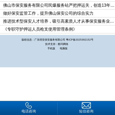
佛山市保安服务有限公司民爆服务站严把押运关，创造13年安全无事故的佳绩
内部员工管理机制。公司针对个别员工纪律涣散、办事效率低
做好保安监管工作，提升佛山保安公司的综合实力
下、干好干坏一个样的现象进行了一次全面整改，对工作成绩突
出的予以重奖。效益低下的实行淘汰，引进先进管理人才；二是
推进技术型保安人才培养，吸引高素质人才从事保安服务业管理工作是保安服务业转型升级的方向
实行养老保险和人身意外保险制度，公司根据实际情况，率先对
《专职守护押运人员枪支使用管理条例》
公司招聘员工、保安骨干实施养老保险和人身意外保险制度，并
版权信息：广东得安保安服务有限公司
粤ICP备2025392152号
逐步普及到全体保安队员：三是抓试点、树典型，激励队员的上
技术支持：酷玛网络
手机版
电脑版
进心，促进管理模式健康、有序、规范地发展：必是实行目标、
责任、利益挂钩，定人、定岗、定职责，充分调动全体中层干
部、保安队员的工作积很性，在此基础上，制订一系列制度，严
明奖惩，规范保安员行为，维护队伍形象，在队伍中开展“比政
治思想、比工作作风、比队容仪表、比服务质量、比工作实
绩”为主要内容的“五比”竞赛活动，从而使各项工作步入良性循环
的轨道。
加强保安管理制度化、规范化。一是形成“金字塔”型管理模
式，层层签订责任状，一级抓一级，谁主管谁负责。同时，成立
电话咨询
短信咨询
保安机动中队，增强快速反应能力，应对各个值勤点的突发性事