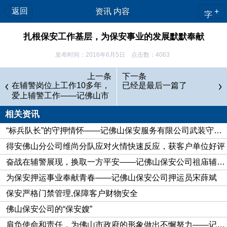
返回
资讯 内容
+
字
扎根保安工作基层，为保安事业的发展默默奉献
发布时间：2016年6月5日 点击数：4063
吴自国于2001年参加保安工作，作为一名党员兼退伍军
上一条
下一条
人，43岁的他自上班天起就严格要求自我，从基层岗位做起，
在辅警岗位上工作10多年，
已经是最后一篇了
爱上辅警工作——记佛山市
摸爬滚打，努力积累经验，从保安员、班长、副中队长、中队
保安公司驻桂城派出所社区
长、督导中队长、大队长、副经理，到现在的佛山市保安服务总
相关资讯
保安中队中队长李宗
公司人力防范分公司经理，管理着1600多名保安员，服务于全
“标兵队长”的守押情怀——记佛山保安服务有限公司武装守押大队中队长马俊杰
市160多家机关和企事业单位。他热爱保安工作，敢于担当责
得安佛山分公司维尚分队应对火情快速反应，获客户单位好评
任，团结关心队员，用忠诚和爱谱写了闪光的人生华章。2012
奋战在辅警展现，换取一方平安——记佛山保安公司祖庙辅警中队治安巡防员邹睿
年，他被广东省公安厅、团省委、省总工会授予“全省优秀保安
为保安押运事业奉献青春——记佛山保安公司押运员宋薛斌
员”光荣称号。
保安严格门禁管理,保障客户财物安全
投身保安事业认真履行职责
佛山保安公司的“保安嫂”
今年是吴自国加入保安队伍的第16个年头，平日里他是个
肩负使命和责任，为佛山市政府的形象做出不懈努力——记佛山保安服务公司驻佛山市政府保安队