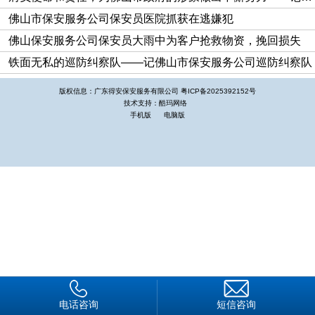
大忙人，除了公司的日常管理工作之外，与客户单位的沟通、协
佛山市保安服务公司保安员医院抓获在逃嫌犯
调，处理各种繁琐事和突发事件占去了他大部分的时间。他电话
不断，工作地点随时都在发生变化，在他的日历中，没有星期天
佛山保安服务公司保安员大雨中为客户抢救物资，挽回损失
和节假日，一年365天总是像个陀螺一样高速运转。
铁面无私的巡防纠察队——记佛山市保安服务公司巡防纠察队
参加工作以来，他十六年如一日，将一腔热血与青春献给了
版权信息：广东得安保安服务有限公司
粤ICP备2025392152号
保安事业，成为促进公司发展的中流砥柱。参加保安工作以来，
技术支持：酷玛网络
手机版
电脑版
他从没休过—个完整的假期，带病坚持工作，经常几天几夜不休
息，为了工作废寝忘食，呕心沥血，表现出了一个新期保安人大
无畏的英雄气概和勇于奉献的高风亮节。
行伍生涯练就了吴自国不服输的性格，他转业后进入佛山市
保安服务总公司做了一名普通保安员。十几年来，他从一线队员
做起，积累了丰富的保安工作经验。在保安工作经历中，他始终
以高标准来约束自己、磨砺自己，谈起他，熟悉他的人总会由衷
地赞叹：“吴自国是一个有情有意、严以律己的好人！”
广东华丰纸业有限责任公司是佛山市一家大型外资企业，这
里也是他从事保安工作的起点。当时月工资低，而且他的孩子还
电话咨询
短信咨询