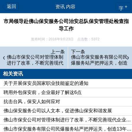
返回
资讯 内容
+
字
市局领导赴佛山保安服务公司治安总队保安管理处检查指
导工作
发布时间：2016年9月23日 点击数：5372
2016年9月13日上午，佛山市副局长在市治安总队长、副总
上一条
下一条
队长陪同下，看望并慰问佛山保安服务公司治安总队保安管理处
佛山市保安公司对管理体制
佛山市保安服务有限公司民
进行了改革，不断完善现代
爆服务站严把押运关，创造
全体民警和文职人员。2017年9月16日下午，佛山市委员、纪委
企业制度
13年安全无事故的佳绩
书记在市治安总队总队长、副总队长陪同下，到市治安总队保安
相关资讯
管理处开展调研指导工作。书记在听取了近期的佛山保安服务公
关于开展保安员国家职业技能鉴定的通知
司总队保安管理处工作情况汇报后，对下一步工作提出了具体要
聘用外包保安前，企业最好了解这6点
求：一是认真履行保安管理职责，切实加强保安工作监管。二是
抗击台风，保安人如何应对
开拓创新。既要统一规范，又要体现本市保安管理特色。三是广
佛山保安服务公司以人文本，促进佛山保安和谐发展
泛开展保安管理工作宣传，扩大社会影响。四是充分发挥保安行
佛山市保安公司对管理体制进行了改革，不断完善现代企业制度
业协会的作用，加强警民沟通、警企合作。
佛山市保安服务有限公司民爆服务站严把押运关，创造13年安全无事故的佳绩